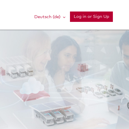
Log in or Sign Up
Deutsch ‎(de)‎