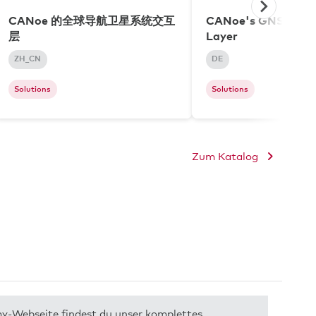
CANoe 的全球导航卫星系统交互
CANoe's GNSS Inte
层
Layer
ZH_CN
DE
Solutions
Solutions
Zum Katalog
my-Webseite findest du unser komplettes