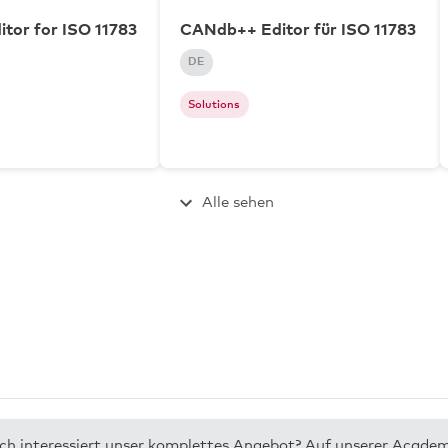
tor for ISO 11783
CANdb++ Editor für ISO 11783
DE
Solutions
Alle sehen
dich interessiert unser komplettes Angebot? Auf unserer Acade