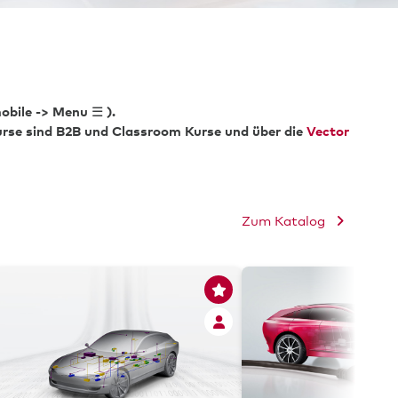
Er
 mobile -> Menu
☰
).
Kurse sind B2B und Classroom Kurse und über die
Vector
Zum Katalog