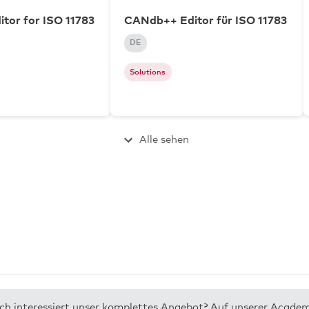
tor for ISO 11783
CANdb++ Editor für ISO 11783
DE
Solutions
Alle sehen
dich interessiert unser komplettes Angebot? Auf unserer Acade